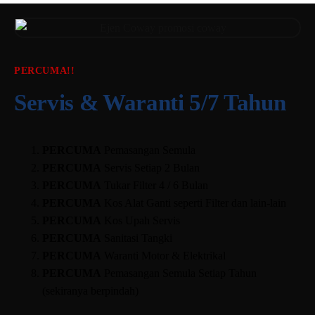
PERCUMA!!
Servis & Waranti 5/7 Tahun
PERCUMA
Pemasangan Semula
PERCUMA
Servis Setiap 2 Bulan
PERCUMA
Tukar Filter 4 / 6 Bulan
PERCUMA
Kos Alat Ganti seperti Filter dan lain-lain
PERCUMA
Kos Upah Servis
PERCUMA
Sanitasi Tangki
PERCUMA
Waranti Motor & Elektrikal
PERCUMA
Pemasangan Semula Setiap Tahun
(sekiranya berpindah)