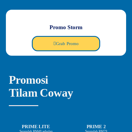
Promo Storm
Grab Promo
Promosi
Tilam Coway
PRIME LITE
PRIME 2
Serendah RM49 sebulan
Serendah RM79