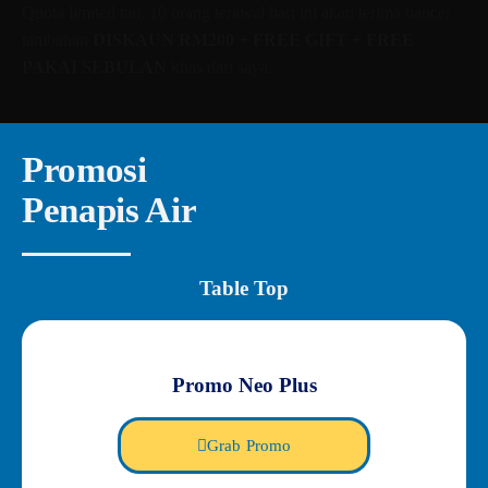
Quota limited tau, 10 orang terawal hari ini akan terima baucer
tambahan
DISKAUN RM200 + FREE GIFT + FREE
PAKAI SEBULAN
khas dari saya.
Promosi
Penapis Air
Table Top
Promo Neo Plus
Grab Promo