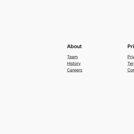
About
Pr
Team
Pri
History
Ter
Careers
Con