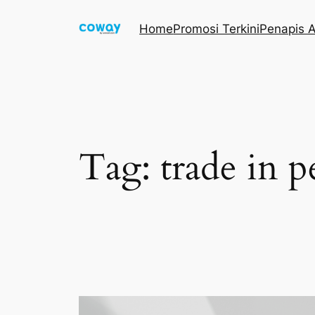
Skip
Home
Promosi Terkini
Penapis A
to
content
Tag:
trade in 