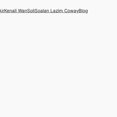
Air
Kenali WanSoli
Soalan Lazim Coway
Blog