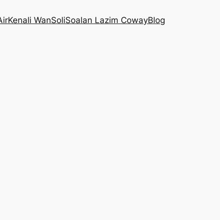
Air
Kenali WanSoli
Soalan Lazim Coway
Blog