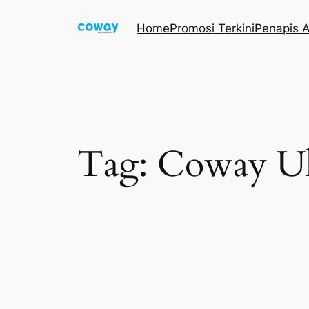
Skip
Home
Promosi Terkini
Penapis A
to
content
Tag:
Coway U