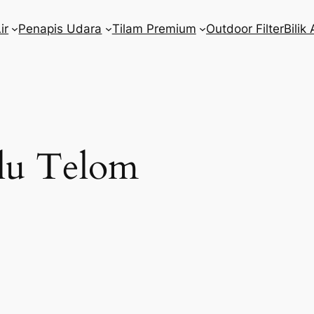
ir
Penapis Udara
Tilam Premium
Outdoor Filter
Bilik 
lu Telom