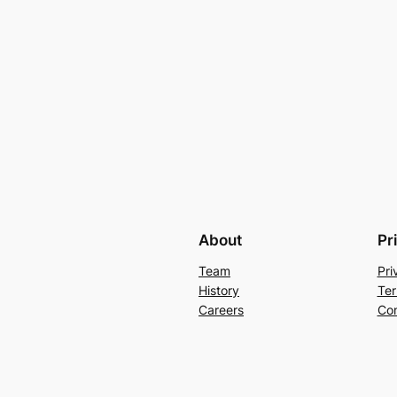
About
Pr
Team
Pri
History
Ter
Careers
Con