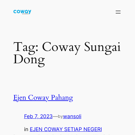
Skip
to
content
Tag:
Coway Sungai
Dong
Ejen Coway Pahang
Feb 7, 2023
—
wansoli
by
in
EJEN COWAY SETIAP NEGERI