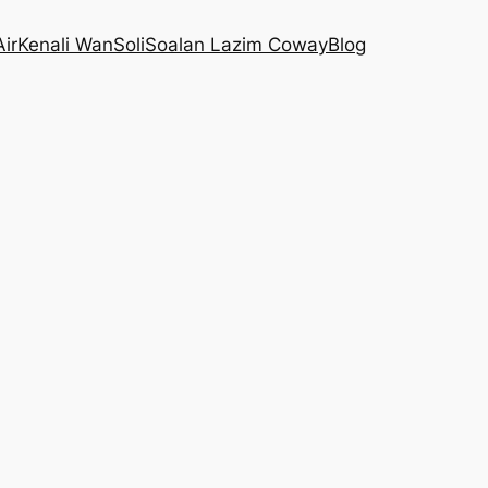
Air
Kenali WanSoli
Soalan Lazim Coway
Blog