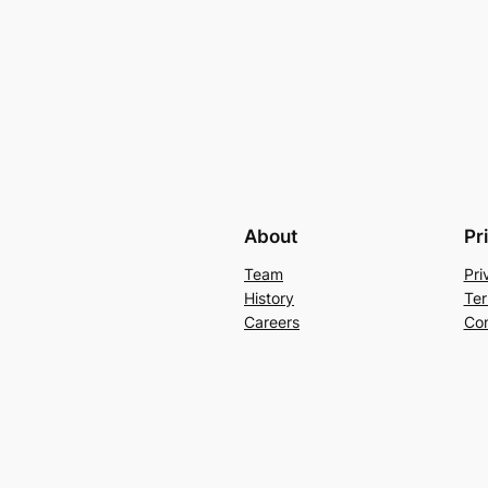
About
Pr
Team
Pri
History
Ter
Careers
Con