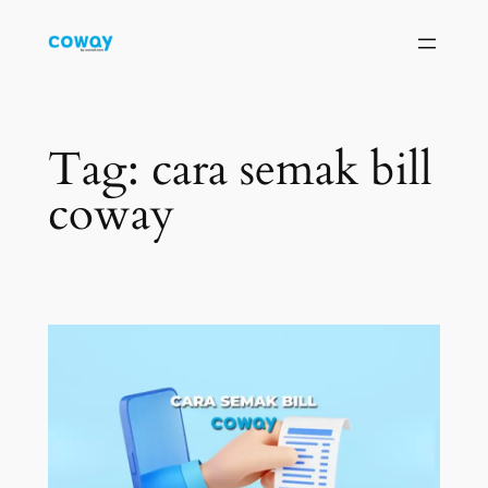
Skip
to
content
Tag:
cara semak bill
coway