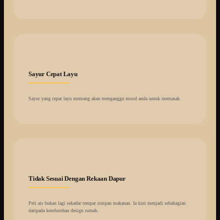
Sayur Cepat Layu
Sayur yang cepat layu memang akan menganggu mood anda untuk memasak.
Tidak Sesuai Dengan Rekaan Dapur
Peti ais bukan lagi sekadar tempat simpan makanan. Ia kini menjadi sebahagian
daripada keseluruhan design rumah.