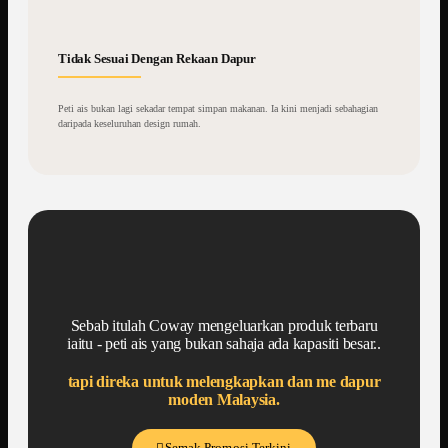
Tidak Sesuai Dengan Rekaan Dapur
Peti ais bukan lagi sekadar tempat simpan makanan. Ia kini menjadi sebahagian
daripada keseluruhan design rumah.
Sebab itulah Coway mengeluarkan produk terbaru
iaitu - peti ais yang bukan sahaja ada kapasiti besar..
tapi direka untuk melengkapkan dan me dapur
moden Malaysia.
Semak Promosi Terkini