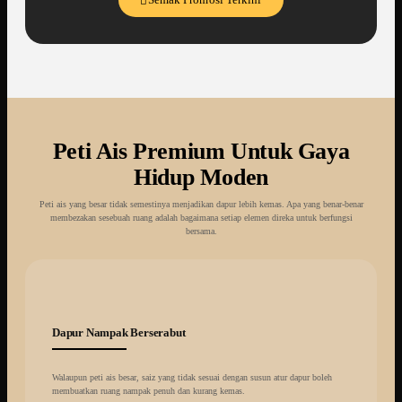
Peti Ais Premium Untuk Gaya
Hidup Moden
Peti ais yang besar tidak semestinya menjadikan dapur lebih kemas. Apa yang benar-benar
membezakan sesebuah ruang adalah bagaimana setiap elemen direka untuk berfungsi
bersama.
Dapur Nampak Berserabut
Walaupun peti ais besar, saiz yang tidak sesuai dengan susun atur dapur boleh
membuatkan ruang nampak penuh dan kurang kemas.