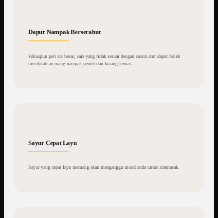
Dapur Nampak Berserabut
Walaupun peti ais besar, saiz yang tidak sesuai dengan susun atur dapur boleh
membuatkan ruang nampak penuh dan kurang kemas.
Sayur Cepat Layu
Sayur yang cepat layu memang akan menganggu mood anda untuk memasak.